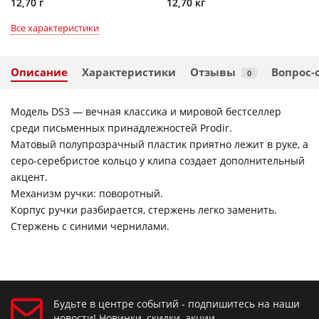
12,70 г
12,70 кг
Все характеристики
Описание
Характеристики
Отзывы
Вопрос-
0
Модель DS3 — вечная классика и мировой бестселлер
среди письменных принадлежностей Prodir.
Матовый полупрозрачный пластик приятно лежит в руке, а
серо-серебристое кольцо у клипа создает дополнительный
акцент.
Механизм ручки: поворотный.
Корпус ручки разбирается, стержень легко заменить.
Стержень с синими чернилами.
Будьте в центре событий - подпишитесь на наши
новости! Новинки, скидки, акции.