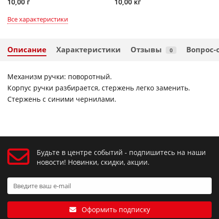
10,00 г
10,00 кг
Все характеристики
Описание
Характеристики
Отзывы
Вопрос-
0
Механизм ручки: поворотный.
Корпус ручки разбирается, стержень легко заменить.
Стержень с синими чернилами.
Будьте в центре событий - подпишитесь на наши
новости! Новинки, скидки, акции.
Оформить подписку