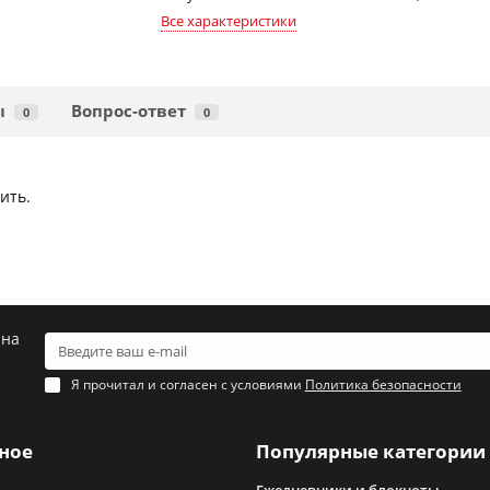
Все характеристики
ы
Вопрос-ответ
0
0
ить.
 на
Я прочитал и согласен с условиями
Политика безопасности
ное
Популярные категории