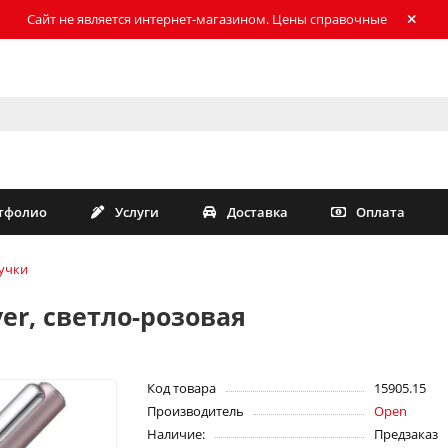
Сайт не является интернет-магазином. Цены справочные
тфолио
Услуги
Доставка
Оплата
учки
ver, cветло-розовая
Код товара
15905.15
Производитель
Open
Наличие:
Предзаказ