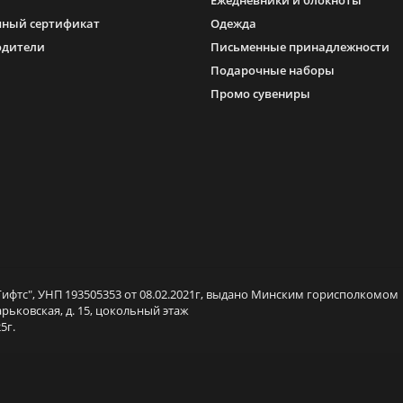
Ежедневники и блокноты
ный сертификат
Одежда
одители
Письменные принадлежности
Подарочные наборы
Промо сувениры
ифтс", УНП 193505353 от 08.02.2021г, выдано Минским горисполкомом
арьковская, д. 15, цокольный этаж
5г.