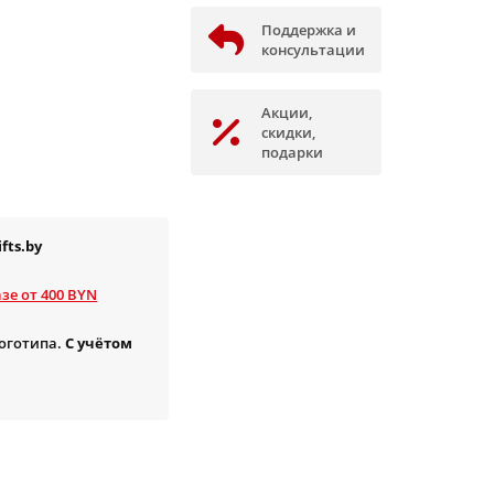
Поддержка и
консультации
Акции,
скидки,
подарки
fts.by
зе от 400 BYN
логотипа.
С учётом