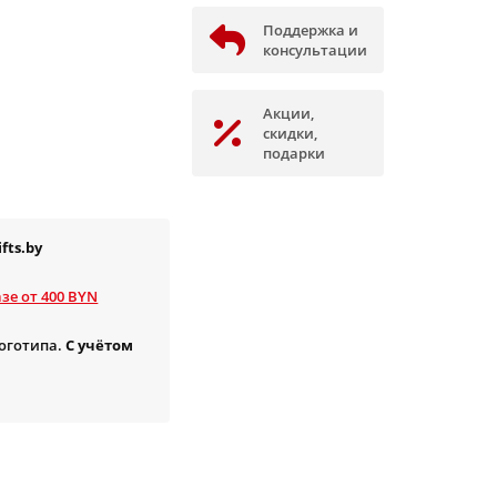
Поддержка и
консультации
Акции,
скидки,
подарки
fts.by
зе от 400 BYN
логотипа.
С учётом