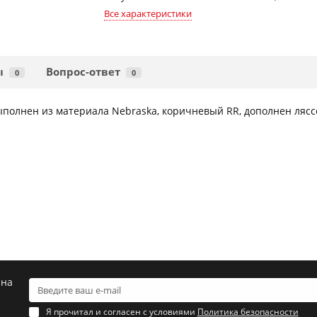
Все характеристики
ы
Вопрос-ответ
0
0
ыполнен из материала Nebraska, коричневый RR, дополнен ляссе
.
 на
Я прочитал и согласен с условиями
Политика безопасности