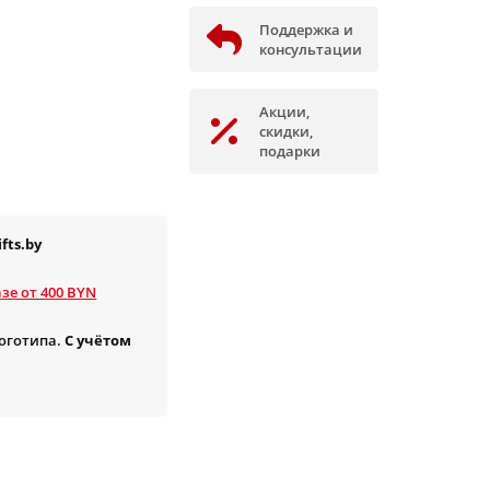
Поддержка и
консультации
Акции,
скидки,
подарки
fts.by
зе от 400 BYN
логотипа.
С учётом