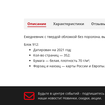
Описание
Характеристики
Отзыв
Ежедневник с твердой обложкой без поролона, в
Блок 912:
Датирован на 2021 год;
Кол-во страниц — 352;
Бумага — белая, плотность 70 г/м²;
Форзац и нахзац — карты России и Европы
Будьте в центре событий - подпишитесь
наши новости! Новинки, скидки, акции.