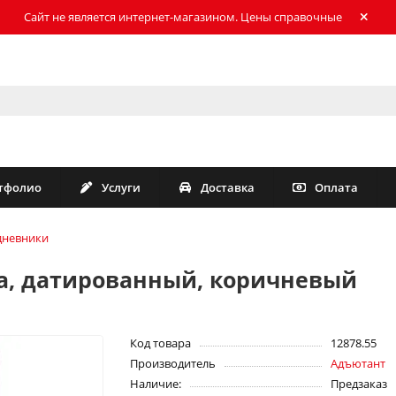
Сайт не является интернет-магазином. Цены справочные
тфолио
Услуги
Доставка
Оплата
дневники
a, датированный, коричневый
Код товара
12878.55
Производитель
Адъютант
Наличие:
Предзаказ