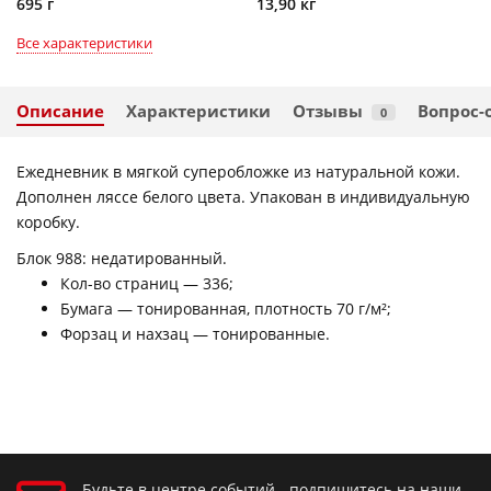
695 г
13,90 кг
Все характеристики
Описание
Характеристики
Отзывы
Вопрос-
0
Ежедневник в мягкой суперобложке из натуральной кожи.
Дополнен ляссе белого цвета. Упакован в индивидуальную
коробку.
Блок 988: недатированный.
Кол-во страниц — 336;
Бумага — тонированная, плотность 70 г/м²;
Форзац и нахзац — тонированные.
Будьте в центре событий - подпишитесь на наши