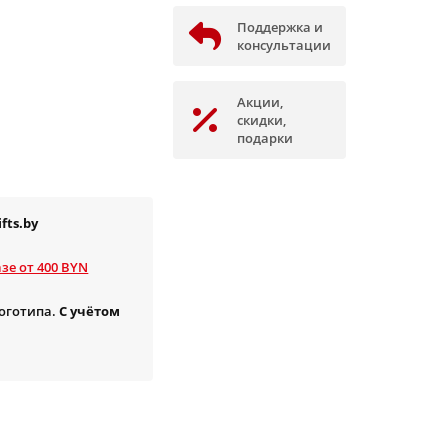
Поддержка и
консультации
Акции,
скидки,
подарки
fts.by
зе от 400 BYN
логотипа.
С учётом