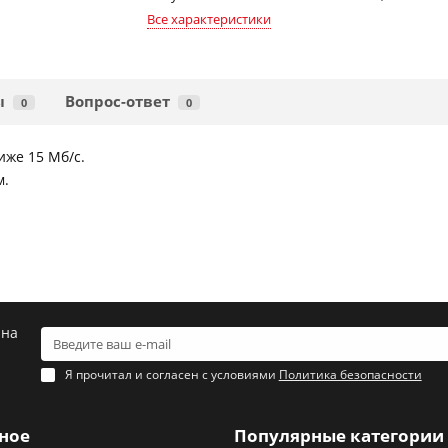
Все характеристики
ы
Вопрос-ответ
0
0
иже 15 Мб/с.
м.
 на
Я прочитал и согласен с условиями
Политика безопасности
ное
Популярные категории