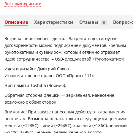
Все характеристики
Описание
Характеристики
Отзывы
Вопрос-
0
Встреча, переговоры, сделка... Закрепить достигнутые
договоренности можно подписанием документов, крепким
рукопожатием и сувениром, который отлично отражает
идею сотрудничества, – USB-флеш-картой «Рукопожатие»!
Идея и дизайн: Дмитрий Саква
Исключительное право: ООО «Проект 111»
Чип памяти Toshiba (Япония).
Обратная сторона флешки — зеркальная, нанесение
возможно с обеих сторон.
Внимание! При заказе нанесения действуют ограничения
по цветам. Возможна печать только следующими цветами:
желтый (~1235C), синий (~2945C), красный (~186С), зеленый
(~340C, 3295C), черный, белый, серебро, золото.