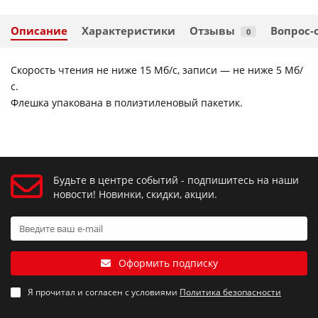
Описание
Характеристики
Отзывы
Вопрос-
0
Скорость чтения не ниже 15 Мб/с, записи — не ниже 5 Мб/
с.
Флешка упакована в полиэтиленовый пакетик.
Будьте в центре событий - подпишитесь на наши
новости! Новинки, скидки, акции.
Оформить подписку
Я прочитал и согласен с условиями
Политика безопасности