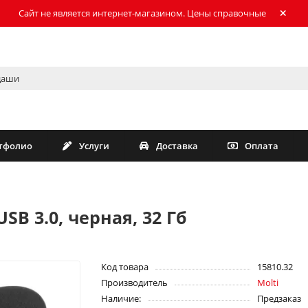
Сайт не является интернет-магазином. Цены справочные
тфолио
Услуги
Доставка
Оплата
SB 3.0, черная, 32 Гб
Код товара
15810.32
Производитель
Molti
Наличие:
Предзаказ