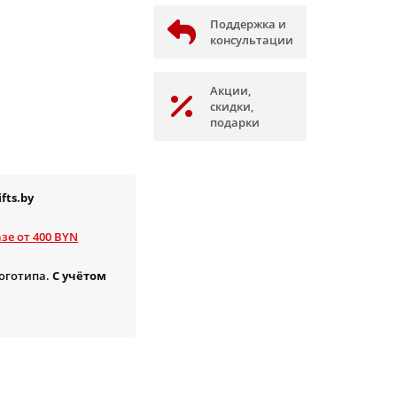
Поддержка и
консультации
Акции,
скидки,
подарки
fts.by
зе от 400 BYN
логотипа.
С учётом