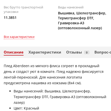
Вес брутто транспортной
Виды нанесений
упаковки
Вышивка, Шелкотрансфер,
11.3851
Термотрансфер DTF,
Гравировка-А3
(оптоволоконный лазер)
Все характеристики
Описание
Характеристики
Отзывы
Вопрос-
0
Плед Aberdeen из мягкого флиса согреет в прохладный
день и создаст уют в комнате. Плед надежно фиксируется
лентой-переноской. Для нанесения логотипа
предусмотрена нашивка из кожзама (8x4 см).
Виды нанесений: Вышивка, Шелкотрансфер,
Термотрансфер DTF, Гравировка-А3 (оптоволоконный
лазер)
Цвет: Красный